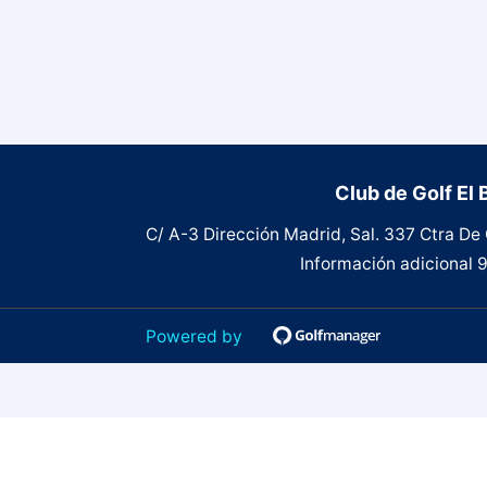
Club de Golf El
C/ A-3 Dirección Madrid, Sal. 337 Ctra De 
Información adicional
9
Powered by
Términos y condiciones
CLUB DE GOLF EL BOSQUE S.L.
B-82134073