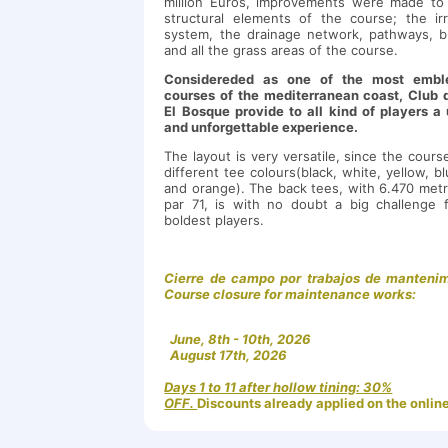
million Euros, improvements were made to 
structural elements of the course; the irr
system, the drainage network, pathways, 
and all the grass areas of the course.
Considereded as one of the most embl
courses of the mediterranean coast, Club 
El Bosque provide to all kind of players a
and unforgettable experience.
The layout is very versatile, since the cours
different tee colours(black, white, yellow, bl
and orange). The back tees, with 6.470 met
par 71, is with no doubt a big challenge 
boldest players.
Cierre de campo por trabajos de mantenim
Course closure for maintenance works:
June, 8th - 10th, 2026
August 17th, 2026
Days 1 to 11 after hollow tining: 30%
OFF.
Discounts already applied on the online