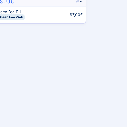
9:00
4
reen Fee 9H
87,00€
Green Fee Web