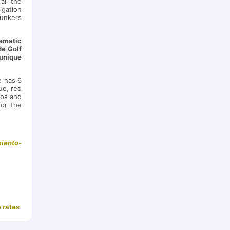
all the
igation
bunkers
ematic
de Golf
 unique
e has 6
ue, red
ros and
for the
iento-
 rates