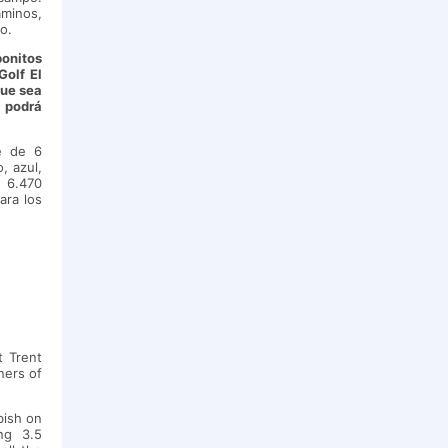
aminos,
o.
onitos
Golf El
que sea
 podrá
e de 6
, azul,
 6.470
ara los
t Trent
ners of
bish on
ng 3.5