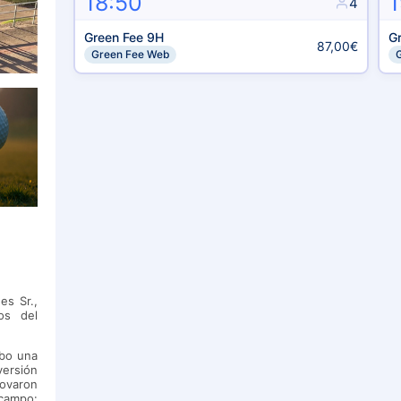
18:50
1
4
Green Fee 9H
G
87,00€
Green Fee Web
es Sr.,
os del
abo una
versión
novaron
campo: