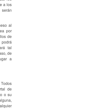
e a los
s serán
ceso al
sea por
llos de
n podrá
rá tal
aso, de
lugar a
. Todos
rtal de
mo o su
alguna,
alquier