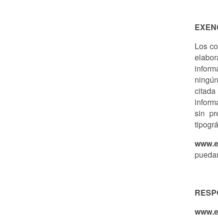
EXEN
Los co
elabo
inform
ningún
citada
inform
sin pr
tipogr
www.e
puedan
RESP
www.