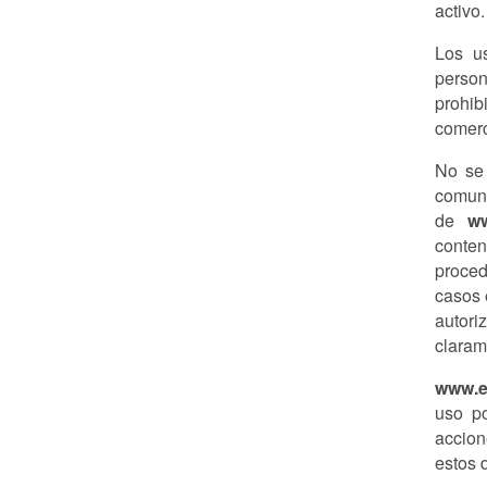
activo.
Los us
person
prohib
comerci
No se 
comuni
de
ww
conten
proced
casos 
autori
claram
www.e
uso po
accion
estos 