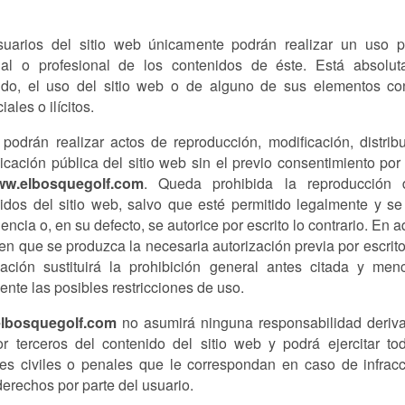
uarios del sitio web únicamente podrán realizar un uso p
al o profesional de los contenidos de éste. Está absolut
ido, el uso del sitio web o de alguno de sus elementos co
ales o ilícitos.
podrán realizar actos de reproducción, modificación, distrib
cación pública del sitio web sin el previo consentimiento por 
w.elbosquegolf.com
. Queda prohibida la reproducción 
idos del sitio web, salvo que esté permitido legalmente y se 
encia o, en su defecto, se autorice por escrito lo contrario. En a
en que se produzca la necesaria autorización previa por escrito
zación sustituirá la prohibición general antes citada y men
ente las posibles restricciones de uso.
lbosquegolf.com
no asumirá ninguna responsabilidad deriv
r terceros del contenido del sitio web y podrá ejercitar to
es civiles o penales que le correspondan en caso de infrac
derechos por parte del usuario.