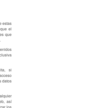
e estas
 que el
res que
.
tenidos
clusiva
ta, si
 acceso
s datos
alquier
eb, así
zar los