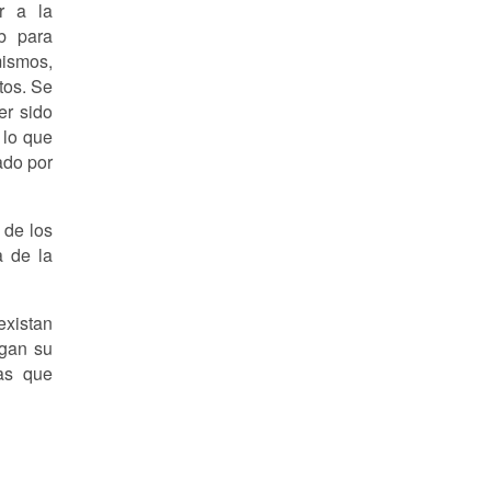
r a la
b para
mismos,
tos. Se
er sido
 lo que
ado por
 de los
a de la
xistan
ngan su
sas que