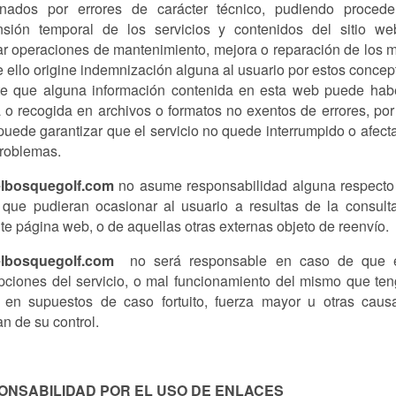
onados por errores de carácter técnico, pudiendo procede
sión temporal de los servicios y contenidos del sitio we
ar operaciones de mantenimiento, mejora o reparación de los 
e ello origine indemnización alguna al usuario por estos concep
te que alguna información contenida en esta web puede hab
 o recogida en archivos o formatos no exentos de errores, por
puede garantizar que el servicio no quede interrumpido o afect
problemas.
lbosquegolf.com
no asume responsabilidad alguna respecto
que pudieran ocasionar al usuario a resultas de la consult
te página web, o de aquellas otras externas objeto de reenvío.
lbosquegolf.com
no será responsable en caso de que e
upciones del servicio, o mal funcionamiento del mismo que te
 en supuestos de caso fortuito, fuerza mayor u otras cau
n de su control.
ONSABILIDAD POR EL USO DE ENLACES