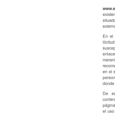
www.e
existe
situa
externo
En el
ilicit
suscep
enlace
merame
recome
en el 
person
donde 
De e
conten
página
el uso