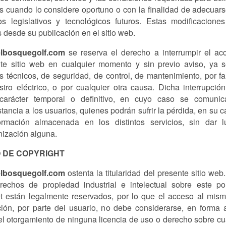
 cuando lo considere oportuno o con la finalidad de adecuars
s legislativos y tecnológicos futuros. Estas modificacione
s desde su publicación en el sitio web.
lbosquegolf.com
se reserva el derecho a interrumpir el ac
te sitio web en cualquier momento y sin previo aviso, ya 
s técnicos, de seguridad, de control, de mantenimiento, por fa
stro eléctrico, o por cualquier otra causa. Dicha interrupció
carácter temporal o definitivo, en cuyo caso se comunica
stancia a los usuarios, quienes podrán sufrir la pérdida, en su c
ormación almacenada en los distintos servicios, sin dar 
ización alguna.
O DE COPYRIGHT
lbosquegolf.com
ostenta la titularidad del presente sitio web
rechos de propiedad industrial e intelectual sobre este po
et están legalmente reservados, por lo que el acceso al mis
ación, por parte del usuario, no debe considerarse, en forma 
l otorgamiento de ninguna licencia de uso o derecho sobre cu