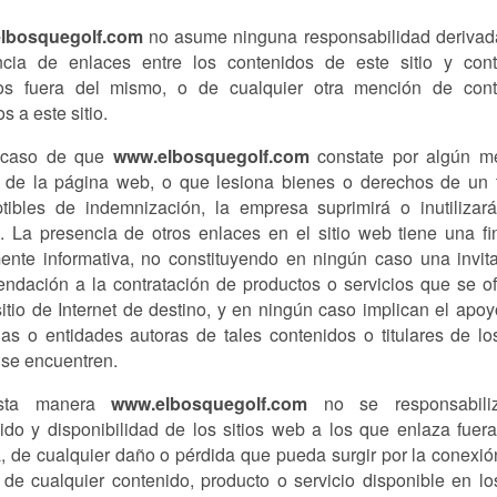
lbosquegolf.com
no asume ninguna responsabilidad derivad
ncia de enlaces entre los contenidos de este sitio y con
dos fuera del mismo, o de cualquier otra mención de cont
s a este sitio.
 caso de que
www.elbosquegolf.com
constate por algún m
ud de la página web, o que lesiona bienes o derechos de un 
tibles de indemnización, la empresa suprimirá o inutilizar
. La presencia de otros enlaces en el sitio web tiene una fi
nte informativa, no constituyendo en ningún caso una invit
ndación a la contratación de productos o servicios que se o
sitio de Internet de destino, y en ningún caso implican el apoy
as o entidades autoras de tales contenidos o titulares de los
se encuentren.
sta manera
www.elbosquegolf.com
no se responsabili
ido y disponibilidad de los sitios web a los que enlaza fuer
, de cualquier daño o pérdida que pueda surgir por la conexió
 de cualquier contenido, producto o servicio disponible en los