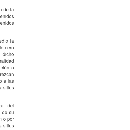
a de la
tenidos
enidos
edio la
tercero
á dicho
nalidad
ación o
frezcan
o a las
 sitios
za del
a de su
n o por
 sitios