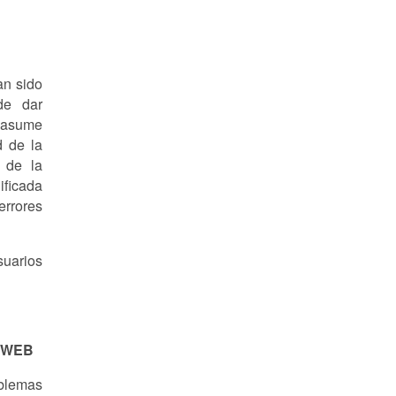
n sido
de dar
 asume
d de la
a de la
ificada
errores
suarios
 WEB
blemas