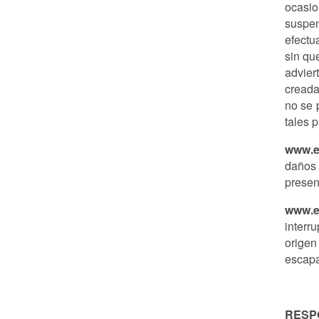
ocasi
suspen
efectu
sin qu
advier
creada
no se 
tales 
www.e
daños 
presen
www.e
interr
origen
escapa
RESP