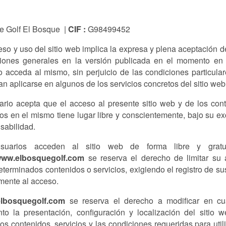
e Golf El Bosque |
CIF :
G98499452
eso y uso del sitio web implica la expresa y plena aceptación d
iones generales en la versión publicada en el momento en
o acceda al mismo, sin perjuicio de las condiciones particula
an aplicarse en algunos de los servicios concretos del sitio web
ario acepta que el acceso al presente sitio web y de los con
dos en el mismo tiene lugar libre y conscientemente, bajo su ex
sabilidad.
suarios acceden al sitio web de forma libre y gratui
ww.elbosquegolf.com
se reserva el derecho de limitar su
eterminados contenidos o servicios, exigiendo el registro de su
mente al acceso.
lbosquegolf.com
se reserva el derecho a modificar en cu
o la presentación, configuración y localización del sitio w
os contenidos, servicios y las condiciones requeridas para utili