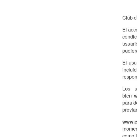
Club d
El acc
condic
usuari
pudier
El usu
inclui
respon
Los u
bien
w
para d
previa
www.e
moment
como l