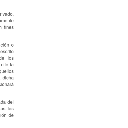
rivado,
amente
n fines
ución o
escrito
de los
cite la
quellos
, dicha
cionará
ada del
das las
ción de