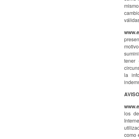
mismos
cambio
válida
www.e
presen
motivo
sumini
tener 
circun
la inf
indemn
AVIS
www.e
los de
Intern
utiliz
como e